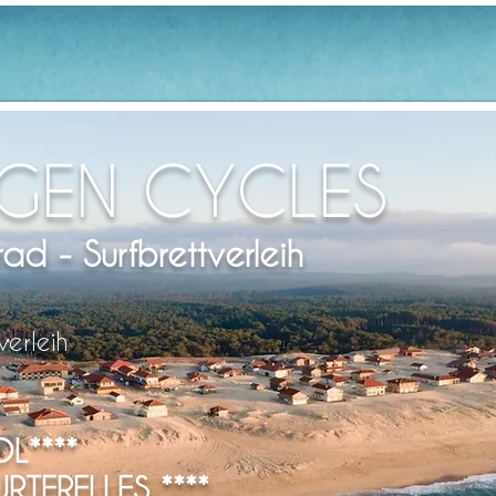
GEN CYCLES
rad - Surfbrettverleih
verleih
L****
TERELLES ****