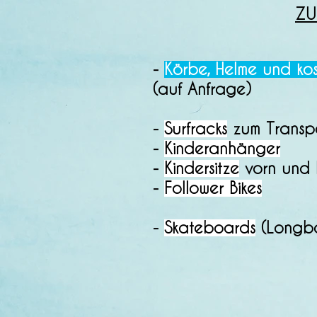
ZU
-
Körbe, Helme und ko
(auf Anfrage)
-
Surfracks
zum Transpor
-
Kinderanhänger
-
Kindersitze
vorn und 
-
Follower Bikes
-
Skateboards
(Longbo