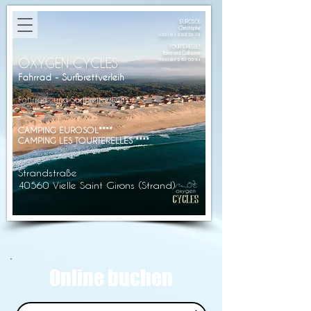
EUROSOL
Christophe
(+33)
6 12 62 53 73
TOURTERELLES
Ilona und Guillaume
OXYGEN CYCLES
(+33)
6 72 83 00 84
Fahrrad - Surfbrettverleih
Fahrrad- und Surfbrettverleih
CAMPING EUROSOL****
CAMPING LES TOURTERELLES ****
Strandstraße
40560 Vielle Saint Girons (Strand)
Online buchen