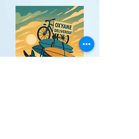
© 2023 by OXYGEN CYCLES. Erstellt mit
Wix.com
Die Fotos dienen nur der Veranschaulichung. Surfstrand Saint Girons